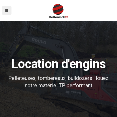
Aller au contenu principal
Location d'engins
Pelleteuses, tombereaux, bulldozers : louez
notre matériel TP performant